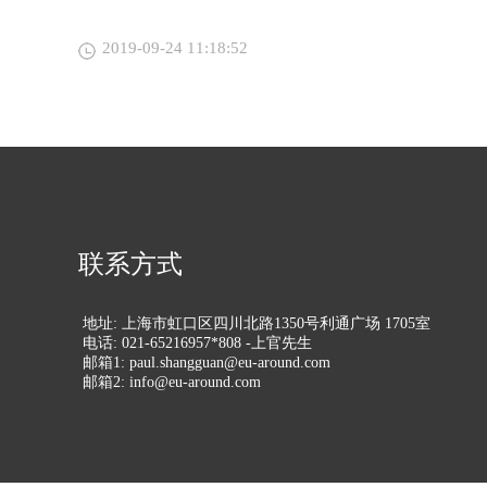
动作。 自民营快递企业在2016年集体上市、资本市场集齐“七龙
上述交易为滚装运输市场的协调创造了一个平台
珠”之后，物流链产业上下游的企业在资本市场
各方的串通历史”；并得出此次合并“没有效益”、
2017年12月初，顺丰入股的丰巢制造商智
2019-09-24 11:18:52
拟议交易产生的反竞争效应”。 对于南非反垄断
《每日经济新闻》记者从证监会官网上了解到，除
公司提出上诉。然而，在诉讼过程中，南非反垄
刚刚在2018年1月17日被否外，还有嘉友国际
共同提出一系列有关违反竞争的解决方案，最终
智慧物流和杭州铁集货运等多家物流服务企业等
宜，获南非监管机构有条件批准。 据了解，南非
流产业链企业的上市潮已经来临? 中国物流学会特约研究员杨达卿在
司的限制主要集中在滚装运输及干散货运输市场
接受《每日经济新闻》记者采访时表示，在顺丰
董事方面。就附加条件而言，ONE公司与SA J
续上市，形成物流市场的生态基石和利润主渠道
董事、高管、代表及员工（包括临时派调或从任
联企业提供价值背书和利润分流，或将会带来一
露任何有关任何一方的滚装运输和散货运输业务的
CEO、快递物流专家赵小敏认为，大部分企业
E公司或SA JV公司的董事或执行董事不得从事
物流上下游企业上市潮来临? “近期物流上下游企业在资本市场的活
市场上的日常经营。 控股公司董事在担任各公司
联系方式
跃程度确实要比往常高一些。”一位业内人士在
露或交流任何有关ONE或SAJV公司对于滚装运
者采访时表示。企业的活跃在很大程度上与快递
密信息。 总的来说，这些条件主要集中于禁止日
关。 不过，从目前披露的情况来看，已过会的企业数量仍相对较少，
轮公司与相关业务之间进行员工或高管之间的轮
地址: 上海市虹口区四川北路1350号利通广场 1705室
大多还处于排队阶段，甚至少量企业已经被否。
实施广泛的、大量的监控与报告机制。 此外，值
电话: 021-65216957*808 -上官先生
上下游企业能否过会与快递企业集中上市带动的
通过南非反垄断机构的附件条件审查，意味着该
邮箱1: paul.shangguan@eu-around.com
是要看企业自身的竞争力。 但该业内人士也表示，不排除有些上下游
司法辖区监管机构的批准，标志着ONE将如期于
邮箱2: info@eu-around.com
企业上市成功是因为快递巨头资本的助推，“事
营。
末端这块更多的还在烧钱阶段，很少能做到投入
制作快递柜这类企业上市，并不见得是因为业务
目前有快递巨头往这一领域投入大量资金，使得
好看，过会也就相对比较容易”。 在赵小敏看来，无论是快递企业还