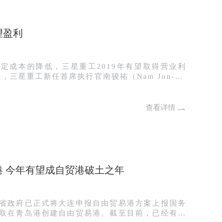
望盈利
定成本的降低，三星重工2019年有望取得营业利
求的提升，今年三星重工接单量将达到82亿美元，
。由于造船业的持续衰退，2016年三星重工接单量
标的10%。 南骏祐称，2019年，
查看详情
万亿韩元（约合65亿美元），而2017年销售额为
降低至2400亿韩元。 三星重工还在去
亿韩元（约合14.1亿美元）的配股计划。新股将于20
祐表示，得益于造船业的复苏，配股计划将能够顺利
 今年有望成自贸港破土之年
削减10%的基本工资，但他并没有给出具体的时间
从原本的72人降至50人。同时，三星重工还改进了
省政府已正式将大连申报自由贸易港方案上报国务
理将部门或团队数量从89个减少至67个。
取在青岛港创建自由贸易港。截至目前，已经有包