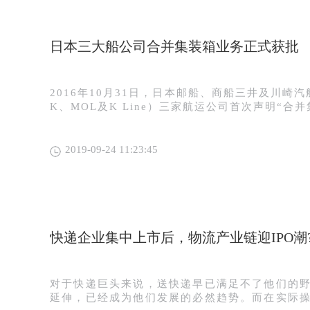
日本三大船公司合并集装箱业务正式获批
2016年10月31日，日本邮船、商船三井及川崎
K、MOL及K Line）三家航运公司首次声明“合
日签署相关协议。日本三家航运公司将成立一资产总
合资公司——Ocean Network Express（
全球码头业务在内集装箱运输业务，并于今年4月
2019-09-24 11:23:45
三井及川崎汽船各占31%的股份，日本邮船占3
区，日本三大船公司将通过成立South Africa 子公司，即SA JV Co经营
其南非业务。 据航运界网了解，日本三大船公司
并在全球范围内提供包括集装箱运输、滚装运输
流及物流等在内多样化航运相关服务。在其集装
船以Michael Cotts Maritime公司形式在
快递企业集中上市后，物流产业链迎IPO潮
井在南非地区通过MOL South Africa和MOL ACE
资子公司经营、而川崎汽船则在南非地区设有K Line 
司。 2017年6月21日，南非反垄断机构以违
对于快递巨头来说，送快递早已满足不了他们的
大船公司合并集装箱业务，并声明：考虑到日本
延伸，已经成为他们发展的必然趋势。而在实际
业务的影响，尤其是邻近的滚装运输市场的影响