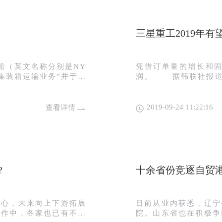
三星重工2019年有
汽船（英文名称分别是NY
凭借订单量的增长和固
并集装箱运输业务”并于当
润。 据韩联社报道，三星重工新任首席执行官南骏祐（Nam Jun-wo
额高达3000亿日元的
o）近日表示，随着需
ONE），开展包括日本以外的
超过去年的69亿美元
1日正式运营，其中商船
仅为5亿美元，只完成了当年接单目
2019-09-24 11:22:16
查看详情
8%的股份。而在南非地
三星重工销售额将达到7
7.9万亿韩元。 去年12月，三星重工宣布，2017年预计营业亏损490
是全球知名的集运公司，
0亿韩元，2018年营业亏损将
、干散货运输、码头、物
年12月公布了1.5万
箱业务合并之前，日本邮
18年5月发行。南骏
南非地区开展相关业务，商船三
完成。 南骏祐指出，三星重工的所有员工都可以参与公司范围内削减
?
十余省份竞逐自贸港
 South Africa两家全
固定成本的努力，接受
Shippping SA公
框架。 目前，三星重工拥有11500名员工。不久前，通过改组，三星
反竞争为由反对日本三家最
重工将董事会成员人数
野心，未来向上下游拓展
日前从业内获悉，辽宁
三大船公司合并对集装箱
组织结构，通过合并管
操作中，各家也已有不少
院。山东省也在积极争
；同时，该委员会还发现