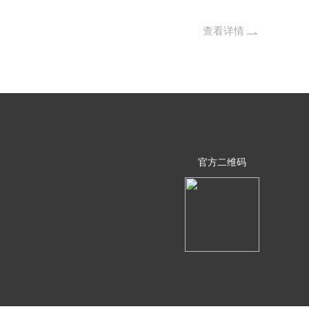
沿海内陆十余个省份竞逐自由贸易港。业内指出，
贸易港破土之年，继自贸试验区之后，我国开放新
查看详情
其是有港口的省份在申建方面态度积极，不少地方
例如，大连自由贸易港的方案思路是，按照“境内
管住，区内贸易、投资、金融、运输自由”等基本
、信息化、集约化的监管体系，实施对接国家通行
资自由化、金融国际化、管理现代化体制机制，形
系统集成、政策资源汇聚、引领效应显著、风险有
申报自由
抄报相关部门。”有关人士告诉记者。 中国
区大连片区建设工作领导小组办公室综合协调处岳亚
官方二维码
访时表示，大连历史上三度是国际自由贸易港，从
北亚经济圈里处于核心地位，又是东北对外开放的
、集装箱、油品、矿石和粮食等专业化大型码头，
拟的。此外，大连在原有自贸区基础上通过更大幅
外开放的路径是具备条件的。 除了大连之
获悉，青岛也正依托青岛口岸及青岛港所在的青岛
取创建自由贸易港，目前青岛自由贸易港的方案已
岛具备创建自由贸易港的基
也很积极。”据青岛有关人士介绍，作为我国第二
近年来在开放型经济发展方面取得了积极进展和成
西海岸经济新区也具有广阔发展空间，也为创建青